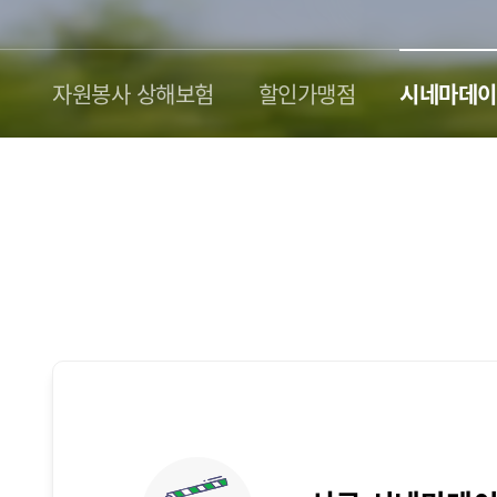
자원봉사 상해보험
할인가맹점
시네마데이